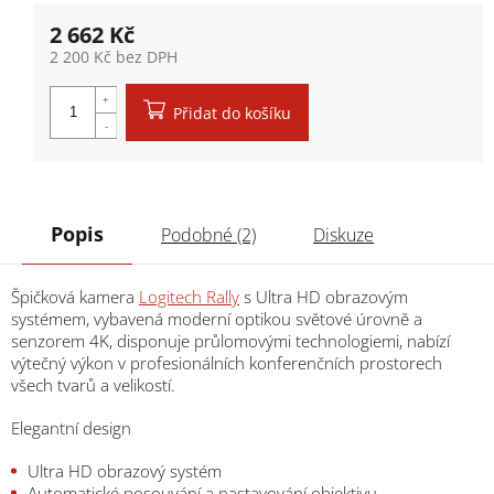
2 662 Kč
2 200 Kč bez DPH
Měrná cena:
Přidat do košíku
Popis
Podobné (2)
Diskuze
Špičková kamera
Logitech Rally
s Ultra HD obrazovým
systémem, vybavená moderní optikou světové úrovně a
senzorem 4K, disponuje průlomovými technologiemi, nabízí
výtečný výkon v profesionálních konferenčních prostorech
všech tvarů a velikostí.
Elegantní design
Ultra HD obrazový systém
Automatické posouvání a nastavování objektivu