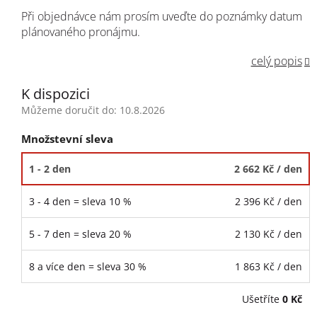
Při objednávce nám prosím uveďte do poznámky datum
plánovaného pronájmu.
celý popis
K dispozici
Můžeme doručit do:
10.8.2026
Množstevní sleva
1 - 2 den
2 662 Kč
/ den
3 - 4 den = sleva 10 %
2 396 Kč
/ den
5 - 7 den = sleva 20 %
2 130 Kč
/ den
8 a více den = sleva 30 %
1 863 Kč
/ den
Ušetříte
0 Kč