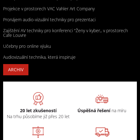
Projekce v prostorech VAC Vahler Art Company
Pronájem audio-vizuální techniky pro prezentaci
Zajištění AV techniky pro konferenci "Ženy v kyber,, v prostorech
Cafe Louvre
Učebny pro online výuku
Audiovizuální technika, která inspiruje
ARCHIV
20 let zkušeností
Úspěšná řešení
na míru
Na trhu působíme již přes 20 let