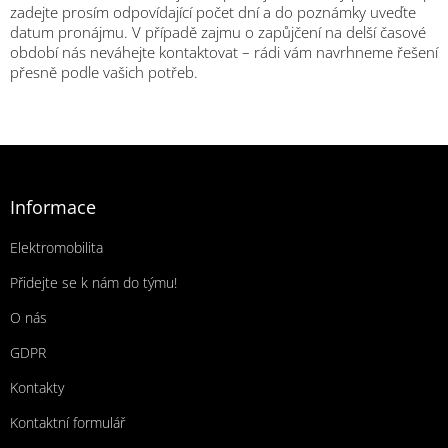
zadejte prosím odpovídající počet dní a do poznámky uveďte
datum pronájmu. V případě zajmu o zapůjčení na delší časové
období nás neváhejte kontaktovat –
rádi vám navrhneme řešení
přesně podle vašich potřeb.
Zápatí
Informace
Elektromobilita
Přidejte se k nám do týmu!
O nás
GDPR
Kontakty
Kontaktní formulář