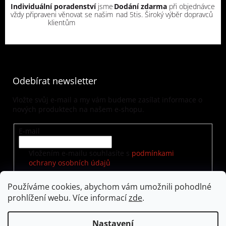
Individuální poradenství
jsme
Dodání zdarma
při objednávce
vždy připraveni věnovat se našim
nad 5tis. Široký výběr dopravců
klientům
Odebírat newsletter
Vložte svůj e-mail a my vám budeme zasílat informace o
nových produktech na našem e-shopu.
E-mail
Vložením e-mailu souhlasíte s
podmínkami
ochrany osobních údajů
Používáme cookies, abychom vám umožnili pohodlné
prohlížení webu. Více informací
zde
.
PŘIHLÁSIT SE
Nastavení