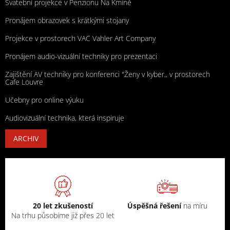
Svatební projekce v Penzionu Na Kmíně
Pronájem obrazovek s krátkými stojany
Projekce v prostorech VAC Vahler Art Company
Pronájem audio-vizuální techniky pro prezentaci
Zajištění AV techniky pro konferenci "Ženy v kyber,, v prostorech
Cafe Louvre
Učebny pro online výuku
Audiovizuální technika, která inspiruje
ARCHIV
20 let zkušeností
Úspěšná řešení
na míru
Na trhu působíme již přes 20 let