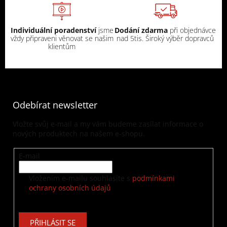
Individuální poradenství
jsme
Dodání zdarma
při objednávce
vždy připraveni věnovat se našim
nad 5tis. Široký výběr dopravců
klientům
Odebírat newsletter
Vložte svůj e-mail a my vám budeme zasílat informace o
nových produktech na našem e-shopu.
E-mail
Vložením e-mailu souhlasíte s
podmínkami
ochrany osobních údajů
PŘIHLÁSIT SE