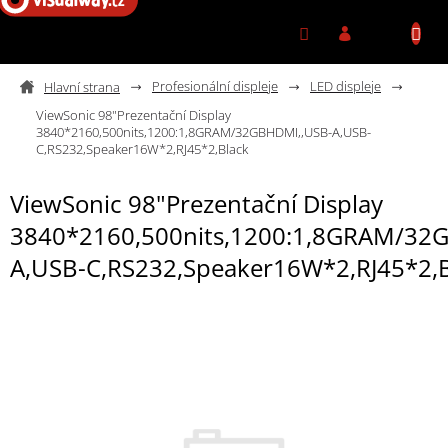
Přejít na obsah
Profesionální displeje
LED displeje
ViewSonic 98"Prezentační Display
3840*2160,500nits,1200:1,8GRAM/32GBHDMI,,USB-A,USB-
C,RS232,Speaker16W*2,RJ45*2,Black
ViewSonic 98"Prezentační Display
3840*2160,500nits,1200:1,8GRAM/32
A,USB-C,RS232,Speaker16W*2,RJ45*2,B