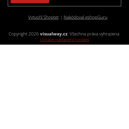
Vytvořil Shoptet
|
Nakódoval eshopGuru
Copyright 2026
visualway.cz
. Všechna práva vyhrazena.
Upravit nastavení cookies