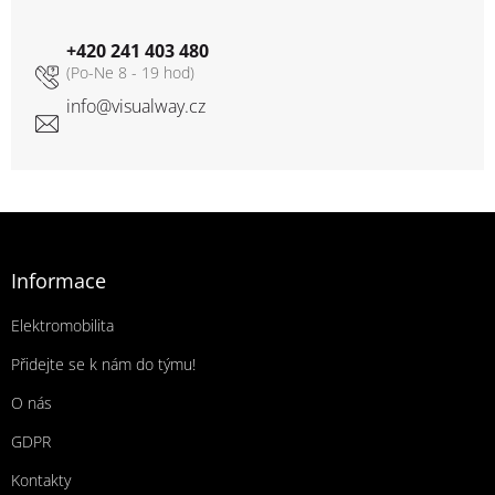
+420 241 403 480
info
@
visualway.cz
Zápatí
Informace
Elektromobilita
Přidejte se k nám do týmu!
O nás
GDPR
Kontakty