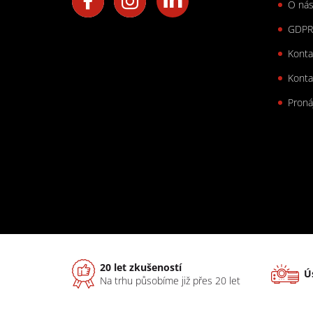
O ná
GDPR
Konta
Konta
Proná
20 let zkušeností
Ú
Na trhu působíme již přes 20 let