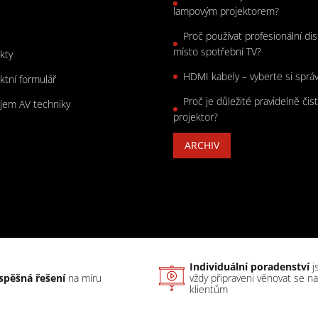
s
lampovým projektorem?
Proč používat profesionální dis
místo spotřební TV?
kty
HDMI kabely – vyberte si sprá
ktní formulář
Proč je důležité pravidelně čist
jem AV techniky
projektor?
ARCHIV
Individuální poradenství
j
spěšná řešení
na míru
vždy připraveni věnovat se n
klientům