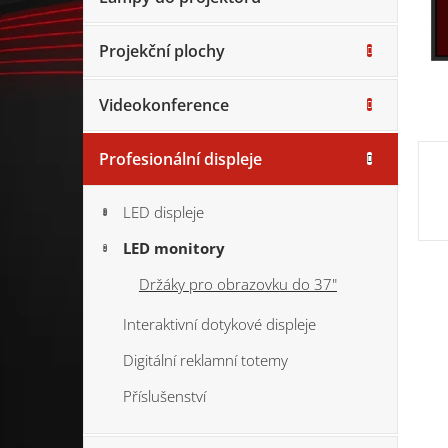
Projekční plochy
Videokonference
Profesionální displeje
LED displeje
LED monitory
Držáky pro obrazovku do 37"
Interaktivní dotykové displeje
Digitální reklamní totemy
Příslušenství