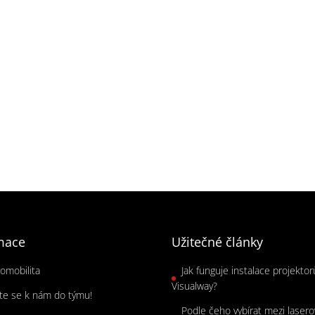
mace
Užitečné články
romobilita
Jak funguje instalace projekto
Visualway?
jte se k nám do týmu!
Podle čeho vybírat mezi laser