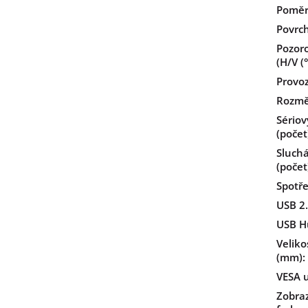
Poměr
Povrch
Pozoro
(H/V (°
Provoz
Rozmě
Sériov
(počet
Sluch
(počet
Spotře
USB 2.
USB H
Veliko
(mm)
:
VESA 
Zobra