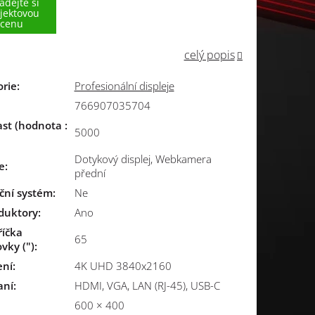
ádejte si
jektovou
cenu
celý popis
orie
:
Profesionální displeje
766907035704
st (hodnota :
5000
Dotykový displej, Webkamera
e
:
přední
ční systém
:
Ne
duktory
:
Ano
říčka
65
vky (")
:
ení
:
4K UHD 3840x2160
aní
:
HDMI, VGA, LAN (RJ-45), USB-C
600 × 400