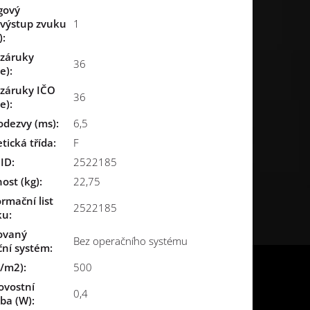
gový
/výstup zvuku
1
)
:
 záruky
36
e)
:
 záruky IČO
36
e)
:
odezvy (ms)
:
6,5
tická třída
:
F
 ID
:
2522185
ost (kg)
:
22,75
ormační list
2522185
ku
:
ovaný
Bez operačního systému
ční systém
:
d/m2)
:
500
ovostní
0,4
ba (W)
: