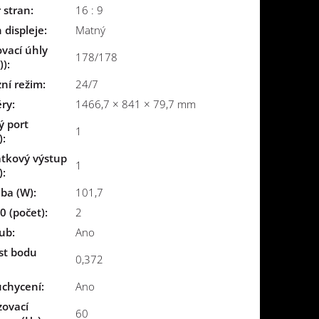
 stran
:
16 : 9
 displeje
:
Matný
vací úhly
178/178
))
:
ní režim
:
24/7
ry
:
1466,7 × 841 × 79,7 mm
ý port
1
)
:
átkový výstup
1
)
:
ba (W)
:
101,7
0 (počet)
:
2
ub
:
Ano
st bodu
0,372
uchycení
:
Ano
zovací
60