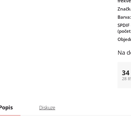
frekve
Značk
Barva
:
SPDIF 
(počet
Objed
Na d
34
28 8
Měrn
Popis
Diskuze