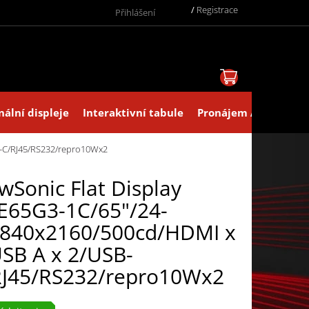
/
Registrace
Přihlášení
NÁKUPNÍ KOŠ
nální displeje
Interaktivní tabule
Pronájem AV technik
B-C/RJ45/RS232/repro10Wx2
wSonic Flat Display
E65G3-1C/65"/24-
3840x2160/500cd/HDMI x
SB A x 2/USB-
RJ45/RS232/repro10Wx2