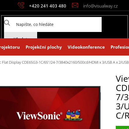
+420 241 403 480
info@visualway.cz
Hledat
rojektoru
Projekční plochy
Videokonference
Profesio
c Flat Display CDE65G3-1C/65"/24-7/3840x2160/500cd/HDMI x 3/USB A x 2/US
Vie
CD
7/
3/U
C/