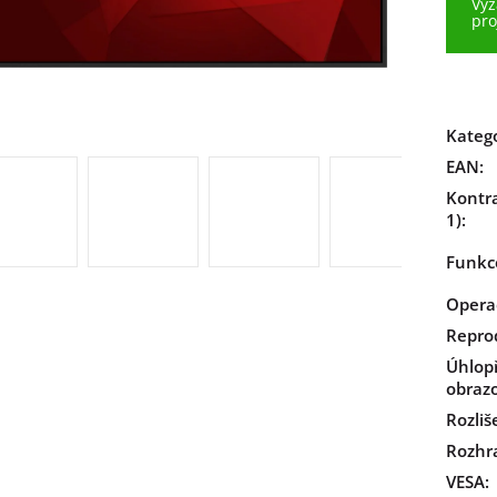
Vyž
pro
Kateg
EAN
:
Kontra
1)
:
Funkc
Opera
Repro
Úhlop
obrazo
Rozliš
Rozhr
VESA
: