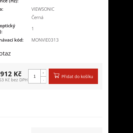
nce (Hz)
:
a
:
VIEWSONIC
Černá
optický
1
)
:
návací kód:
MONVIE0313
otaz
 912 Kč
Přidat do košíku
53 Kč bez DPH
á cena: