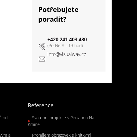
Potřebujete
poradit?
+420 241 403 480
info
@
visualway.cz
Reference
rů od
Svatební projekce v Penzionu Na
Kmíně
ovým a
Pronájem obrazovek s krátkými