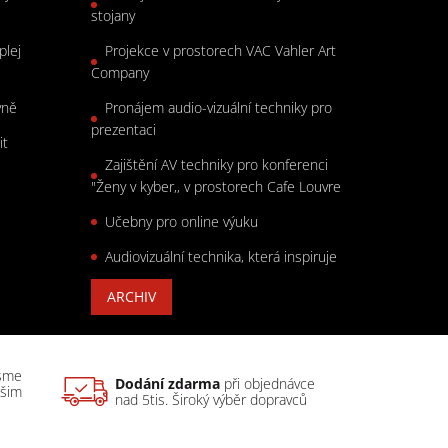
stojany
plej
Projekce v prostorech VAC Vahler Art
Company
vně
Pronájem audio-vizuální techniky pro
prezentaci
it
Zajištění AV techniky pro konferenci
"Ženy v kyber,, v prostorech Cafe Louvre
Učebny pro online výuku
Audiovizuální technika, která inspiruje
ARCHIV
sme
Dodání zdarma
při objednávce
ašim
nad 5tis. Široký výběr dopravců