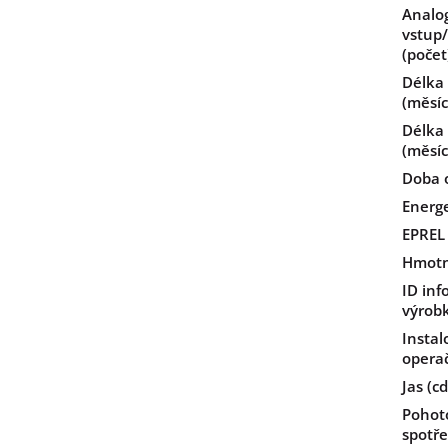
Analo
vstup
(počet
Délka
(měsíc
Délka
(měsíc
Doba 
Energe
EPREL
Hmotn
ID inf
výrob
Instal
opera
Jas (c
Pohot
spotře