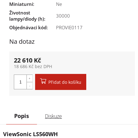
Miniaturní
:
Ne
Životnost
30000
lampy/diody (h)
:
Objednávací kód:
PROVIE0117
Na dotaz
22 610 Kč
18 686 Kč bez DPH
Měrná cena:
Přidat do košíku
Popis
Diskuze
ViewSonic LS560WH