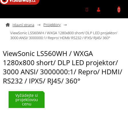
Přejít na obsah
Projektory
ViewSonic LS560WH / WXGA 1280x800 short/ DLP LED projektor/
3000 ANSI/ 3000000:1/ Repro/ HDMI/ RS232 / IPX5/ RJ45/ 360°
ViewSonic LS560WH / WXGA
1280x800 short/ DLP LED projektor/
3000 ANSI/ 3000000:1/ Repro/ HDMI/
RS232 / IPX5/ RJ45/ 360°
Vyžádejte si
projektovou
cenu