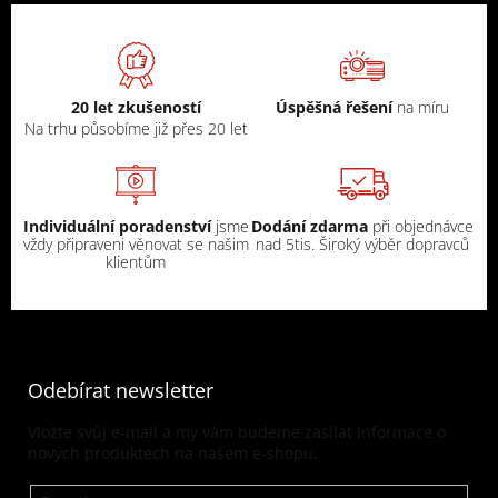
20 let zkušeností
Úspěšná řešení
na míru
Na trhu působíme již přes 20 let
Individuální poradenství
jsme
Dodání zdarma
při objednávce
vždy připraveni věnovat se našim
nad 5tis. Široký výběr dopravců
klientům
Odebírat newsletter
Vložte svůj e-mail a my vám budeme zasílat informace o
nových produktech na našem e-shopu.