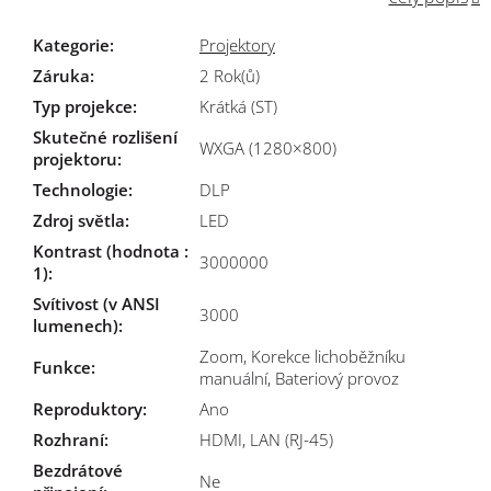
Kategorie
:
Projektory
Záruka
:
2 Rok(ů)
Typ projekce
:
Krátká (ST)
Skutečné rozlišení
WXGA (1280×800)
projektoru
:
Technologie
:
DLP
Zdroj světla
:
LED
Kontrast (hodnota :
3000000
1)
:
Svítivost (v ANSI
3000
lumenech)
:
Zoom, Korekce lichoběžníku
Funkce
:
manuální, Bateriový provoz
Reproduktory
:
Ano
Rozhraní
:
HDMI, LAN (RJ-45)
Bezdrátové
Ne