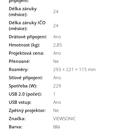
připojení
:
Délka záruky
24
(měsíce)
:
Délka záruky IČO
24
(měsíce)
:
Drátové připojení
:
Ano
Hmotnost (kg)
:
2,85
Projektová cena
:
Ano
Přenosné
:
Ne
Rozměry
:
293 × 221 × 115 mm
Síťové připojení
:
Ano
Spotřeba (W)
:
229
USB 2.0 (počet)
:
1
USB vstup
:
Ano
Zpětný projektor
:
Ne
Značka
:
VIEWSONIC
Barva
:
Bílá