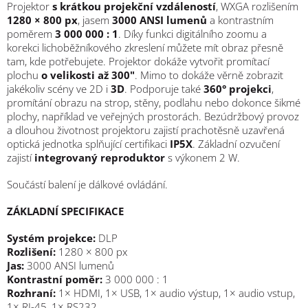
Projektor
s krátkou projekční vzdáleností
, WXGA rozlišením
1280 × 800 px
, jasem
3000 ANSI lumenů
a kontrastním
poměrem
3 000 000 : 1
. Díky funkci digitálního zoomu a
korekci lichoběžníkového zkreslení můžete mít obraz přesně
tam, kde potřebujete. Projektor dokáže vytvořit promítací
plochu
o velikosti až 300"
. Mimo to dokáže věrně zobrazit
jakékoliv scény ve 2D i
3D
. Podporuje také
360° projekci
,
promítání obrazu na strop, stěny, podlahu nebo dokonce šikmé
plochy, například ve veřejných prostorách. Bezúdržbový provoz
a dlouhou životnost projektoru zajistí prachotěsně uzavřená
optická jednotka splňující certifikaci
IP5X
. Základní ozvučení
zajistí
integrovaný reproduktor
s výkonem 2 W.
Součástí balení je dálkové ovládání.
ZÁKLADNÍ SPECIFIKACE
Systém projekce:
DLP
Rozlišení:
1280 × 800 px
Jas:
3000 ANSI lumenů
Kontrastní poměr:
3 000 000 : 1
Rozhraní:
1× HDMI, 1× USB, 1× audio výstup, 1× audio vstup,
1× RJ-45, 1× RS232