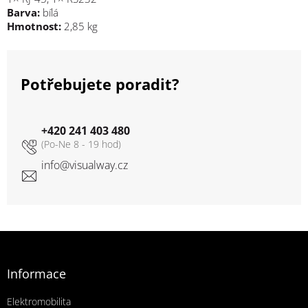
Barva:
bílá
Hmotnost:
2,85 kg
Potřebujete poradit?
+420 241 403 480
info
@
visualway.cz
Zápatí
Informace
Elektromobilita