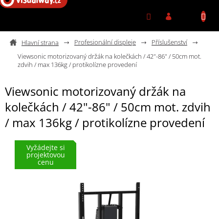
Přejít na obsah
Profesionální displeje
Příslušenství
Viewsonic motorizovaný držák na kolečkách / 42"-86" / 50cm mot.
zdvih / max 136kg / protikolízne provedení
Viewsonic motorizovaný držák na
kolečkách / 42"-86" / 50cm mot. zdvih
/ max 136kg / protikolízne provedení
Vyžádejte si
projektovou
cenu