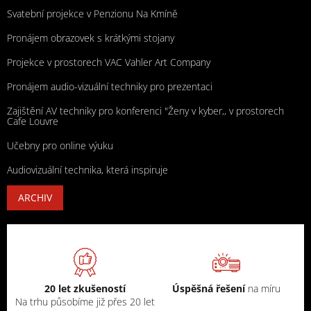
Svatební projekce v Penzionu Na Kmíně
Pronájem obrazovek s krátkými stojany
Projekce v prostorech VAC Vahler Art Company
Pronájem audio-vizuální techniky pro prezentaci
Zajištění AV techniky pro konferenci "Ženy v kyber,, v prostorech
Cafe Louvre
Učebny pro online výuku
Audiovizuální technika, která inspiruje
ARCHIV
20 let zkušeností
Úspěšná řešení
na míru
Na trhu působíme již přes 20 let