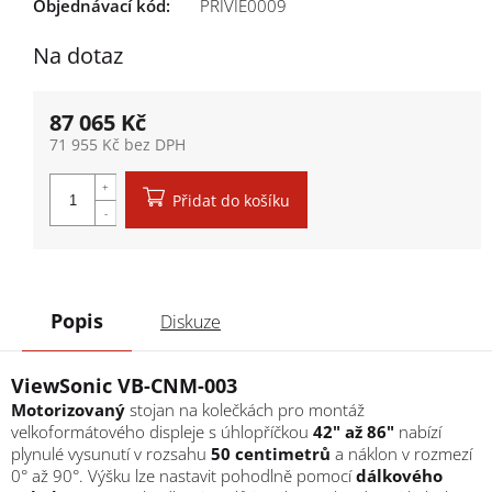
Objednávací kód:
PRIVIE0009
Na dotaz
87 065 Kč
71 955 Kč bez DPH
Měrná cena:
Přidat do košíku
Popis
Diskuze
ViewSonic VB-CNM-003
Motorizovaný
stojan na kolečkách pro montáž
velkoformátového displeje s úhlopříčkou
42" až 86"
nabízí
plynulé vysunutí v rozsahu
50 centimetrů
a náklon v rozmezí
0° až 90°. Výšku lze nastavit pohodlně pomocí
dálkového