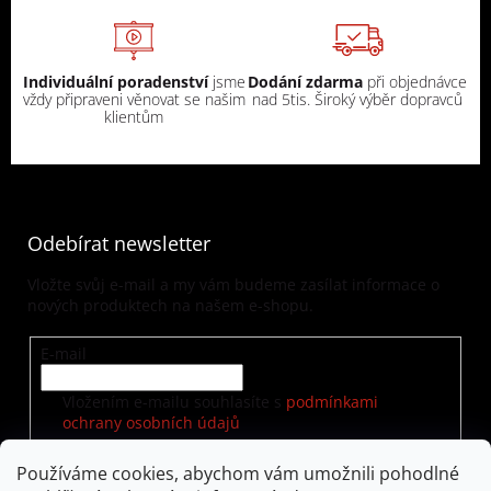
Individuální poradenství
jsme
Dodání zdarma
při objednávce
vždy připraveni věnovat se našim
nad 5tis. Široký výběr dopravců
klientům
Odebírat newsletter
Vložte svůj e-mail a my vám budeme zasílat informace o
nových produktech na našem e-shopu.
E-mail
Vložením e-mailu souhlasíte s
podmínkami
ochrany osobních údajů
Používáme cookies, abychom vám umožnili pohodlné