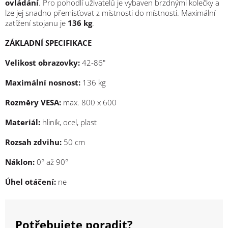
ovládání
. Pro pohodlí uživatelů je vybaven brzdnými kolečky a
lze jej snadno přemisťovat z místnosti do místnosti. Maximální
zatížení stojanu je
136 kg
.
ZÁKLADNÍ SPECIFIKACE
Velikost obrazovky:
42-86"
Maximální nosnost:
136 kg
Rozměry VESA:
max. 800 x 600
Materiál:
hliník, ocel, plast
Rozsah zdvihu:
50 cm
Náklon:
0° až 90°
Úhel otáčení:
ne
Potřebujete poradit?