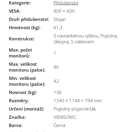
Kategorie
:
Příslušenství
VESA
:
800 × 600
Druh příslušenství
:
Stojan
Hmotnost (kg)
:
61,3
S nastavitelnou výškou, Pojízdný,
Konstrukce
:
Sklopný, S náklonem
Max. počet
1
monitorů
:
Max. velikost
86
monitoru (palce)
:
Min. velikost
42
monitoru (palce)
:
Nosnost (kg)
:
136
Rozměry
:
1340 × 1144 × 794 mm
Určení (montáž)
:
Pojízdný stojan/držák
Značka
:
VIEWSONIC
Barva
:
Černá