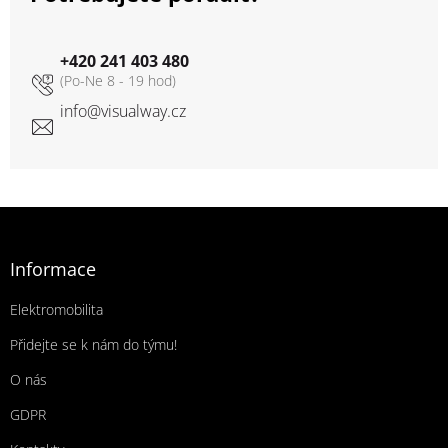
+420 241 403 480
info
@
visualway.cz
Zápatí
Informace
Elektromobilita
Přidejte se k nám do týmu!
O nás
GDPR