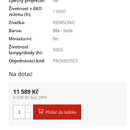
Zpětný projektor
:
Ne
Životnost v EKO
15000
režimu (h)
:
Značka
:
VIEWSONIC
Barva
:
Bílá - šedá
Miniaturní
:
Ne
Životnost
5000
lampy/diody (h)
:
Objednávací kód:
PROVIE0503
Na dotaz
11 589 Kč
9 578 Kč bez DPH
Měrná cena:
Přidat do košíku