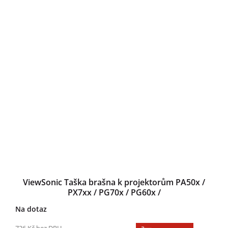
ViewSonic Taška brašna k projektorům PA50x /
PX7xx / PG70x / PG60x /
Na dotaz
726 Kč bez DPH