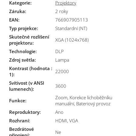
Kategorie
:
Projektory
Záruka
:
2 roky
EAN
:
766907905113
Typ projekce
:
Standardní (NT)
Skutečné rozlišení
XGA (1024x768)
projektoru
:
Technologie
:
DLP
Zdroj světla
:
Lampa
Kontrast (hodnota :
22000
1)
:
Svítivost (v ANSI
3600
lumenech)
:
Zoom, Korekce lichoběžníku
Funkce
:
manuální, Bateriový provoz
Reproduktory
:
Ano
Rozhraní
:
HDMI, VGA
Bezdrátové
Ne
připojení
: