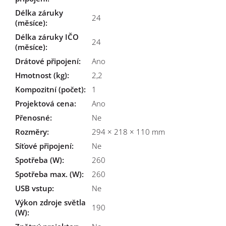
Délka záruky
24
(měsíce)
:
Délka záruky IČO
24
(měsíce)
:
Drátové připojení
:
Ano
Hmotnost (kg)
:
2,2
Kompozitní (počet)
:
1
Projektová cena
:
Ano
Přenosné
:
Ne
Rozměry
:
294 × 218 × 110 mm
Síťové připojení
:
Ne
Spotřeba (W)
:
260
Spotřeba max. (W)
:
260
USB vstup
:
Ne
Výkon zdroje světla
190
(W)
: