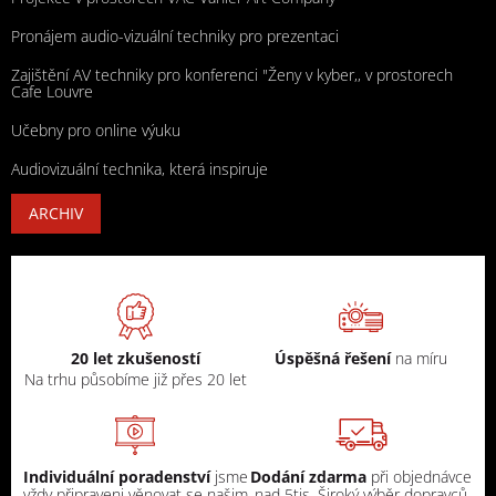
Pronájem audio-vizuální techniky pro prezentaci
Zajištění AV techniky pro konferenci "Ženy v kyber,, v prostorech
Cafe Louvre
Učebny pro online výuku
Audiovizuální technika, která inspiruje
ARCHIV
20 let zkušeností
Úspěšná řešení
na míru
Na trhu působíme již přes 20 let
Individuální poradenství
jsme
Dodání zdarma
při objednávce
vždy připraveni věnovat se našim
nad 5tis. Široký výběr dopravců