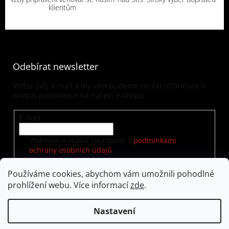
klientům
Odebírat newsletter
Vložte svůj e-mail a my vám budeme zasílat informace o
nových produktech na našem e-shopu.
E-mail
Vložením e-mailu souhlasíte s
podmínkami
ochrany osobních údajů
Používáme cookies, abychom vám umožnili pohodlné
prohlížení webu. Více informací
zde
.
PŘIHLÁSIT SE
Nastavení
Vytvořil Shoptet
|
Nakódoval eshopGuru