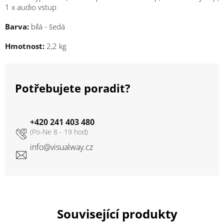
1 x audio vstup
Barva:
bílá - šedá
Hmotnost:
2,2 kg
Potřebujete poradit?
+420 241 403 480
info
@
visualway.cz
Související produkty