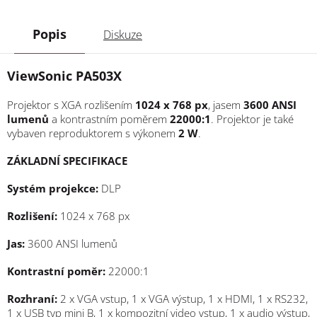
Popis
Diskuze
ViewSonic PA503X
Projektor s XGA rozlišením
1024 x 768 px
, jasem
3600 ANSI
lumenů
a kontrastním poměrem
22000:1
. Projektor je také
vybaven reproduktorem s výkonem
2 W
.
ZÁKLADNÍ SPECIFIKACE
Systém projekce:
DLP
Rozlišení:
1024 x 768 px
Jas:
3600 ANSI lumenů
Kontrastní poměr:
22000:1
Rozhraní:
2 x VGA vstup, 1 x VGA výstup, 1 x HDMI, 1 x RS232,
1 x USB typ mini B, 1 x kompozitní video vstup, 1 x audio výstup,