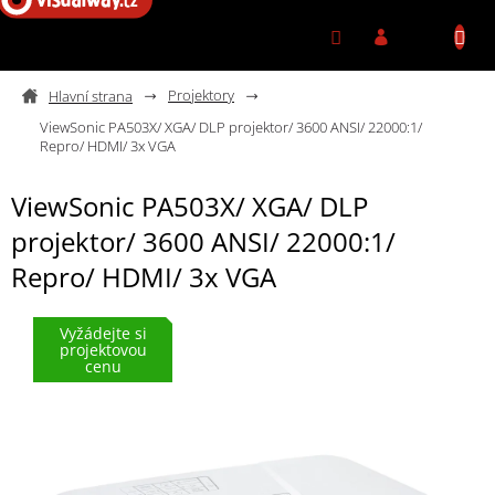
Přejít na obsah
Projektory
ViewSonic PA503X/ XGA/ DLP projektor/ 3600 ANSI/ 22000:1/
Repro/ HDMI/ 3x VGA
ViewSonic PA503X/ XGA/ DLP
projektor/ 3600 ANSI/ 22000:1/
Repro/ HDMI/ 3x VGA
Vyžádejte si
projektovou
cenu