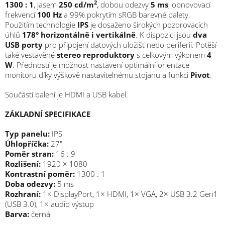
2
1300 : 1
, jasem
250 cd/m
, dobou odezvy
5 ms
, obnovovací
frekvencí
100 Hz
a 99% pokrytím sRGB barevné palety.
Použitím technologie
IPS
je dosaženo širokých pozorovacích
úhlů
178° horizontálně i vertikálně
. K dispozici jsou
dva
USB porty
pro připojení datových uložišť nebo periferií. Potěší
také vestavěné
stereo reproduktory
s celkovým výkonem
4
W
. Předností je možnost nastavení optimální orientace
monitoru díky výškově nastavitelnému stojanu a funkci
Pivot
.
Součástí balení je HDMI a USB kabel.
ZÁKLADNÍ SPECIFIKACE
Typ panelu:
IPS
Úhlopříčka:
27"
Poměr stran:
16 : 9
Rozlišení:
1920 × 1080
Kontrastní poměr:
1300 : 1
Doba odezvy:
5 ms
Rozhraní:
1× DisplayPort, 1× HDMI, 1× VGA, 2× USB 3.2 Gen1
(USB 3.0), 1× audio výstup
Barva:
černá