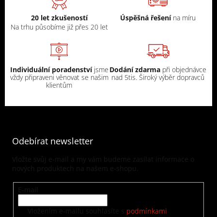
20 let zkušeností
Úspěšná řešení
na míru
Na trhu působíme již přes 20 let
Individuální poradenství
jsme
Dodání zdarma
při objednávce
vždy připraveni věnovat se našim
nad 5tis. Široký výběr dopravců
klientům
Odebírat newsletter
Vložte svůj e-mail a my vám budeme zasílat informace o
nových produktech na našem e-shopu.
E-mail
Vložením e-mailu souhlasíte s
podmínkami