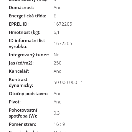
Domácnost
:
Ano
Energetická třída
:
E
EPREL ID
:
1672205
Hmotnost (kg)
:
6,1
ID informační list
1672205
výrobku
:
Integrovaný tuner
:
Ne
Jas (cd/m2)
:
250
Kancelář
:
Ano
Kontrast
50 000 000 : 1
dynamický
:
Otočný podstavec
:
Ano
Pivot
:
Ano
Pohotovostní
0,3
spotřeba (W)
:
Poměr stran
:
16 : 9