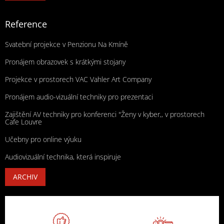
Reference
Svatební projekce v Penzionu Na Kmíně
Pronájem obrazovek s krátkými stojany
Projekce v prostorech VAC Vahler Art Company
Pronájem audio-vizuální techniky pro prezentaci
Zajištění AV techniky pro konferenci "Ženy v kyber,, v prostorech
Cafe Louvre
Učebny pro online výuku
Audiovizuální technika, která inspiruje
ARCHIV