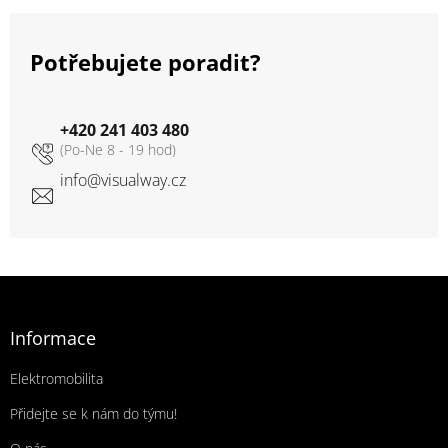
Potřebujete poradit?
+420 241 403 480
info
@
visualway.cz
Zápatí
Informace
Elektromobilita
Přidejte se k nám do týmu!