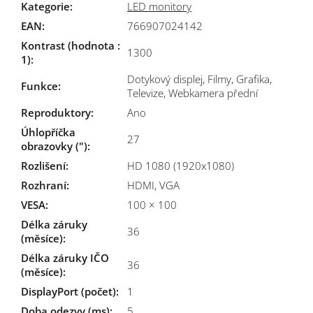
Kategorie
:
LED monitory
EAN
:
766907024142
Kontrast (hodnota :
1300
1)
:
Dotykový displej, Filmy, Grafika,
Funkce
:
Televize, Webkamera přední
Reproduktory
:
Ano
Úhlopříčka
27
obrazovky (")
:
Rozlišení
:
HD 1080 (1920x1080)
Rozhraní
:
HDMI, VGA
VESA
:
100 × 100
Délka záruky
36
(měsíce)
:
Délka záruky IČO
36
(měsíce)
:
DisplayPort (počet)
:
1
Doba odezvy (ms)
:
5