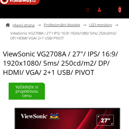
Přejít na obsah
Profesionální displeje
LED monitory
ViewSonic VG2708A / 27"/ IPS/ 16:9/ 1920x1080/ 5ms/ 250cd/m2/
DP/ HDMI/ VGA/ 2+1 USB/ PIVOT
ViewSonic VG2708A / 27"/ IPS/ 16:9/
1920x1080/ 5ms/ 250cd/m2/ DP/
HDMI/ VGA/ 2+1 USB/ PIVOT
Vyžádejte si
projektovou
cenu