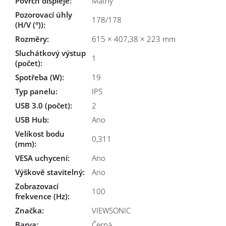
Povrch displeje
:
Matný
Pozorovací úhly
178/178
(H/V (°))
:
Rozměry
:
615 × 407,38 × 223 mm
Sluchátkový výstup
1
(počet)
:
Spotřeba (W)
:
19
Typ panelu
:
IPS
USB 3.0 (počet)
:
2
USB Hub
:
Ano
Velikost bodu
0,311
(mm)
:
VESA uchycení
:
Ano
Výškově stavitelný
:
Ano
Zobrazovací
100
frekvence (Hz)
:
Značka
:
VIEWSONIC
Barva
:
Černá