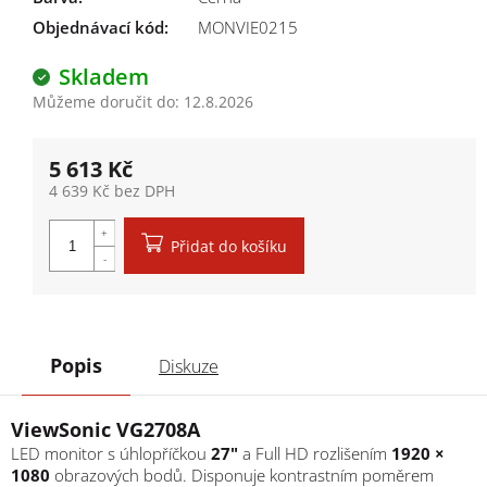
Objednávací kód:
MONVIE0215
Skladem
Můžeme doručit do:
12.8.2026
5 613 Kč
4 639 Kč bez DPH
Měrná cena:
Přidat do košíku
Popis
Diskuze
ViewSonic VG2708A
LED monitor s úhlopříčkou
27"
a Full HD rozlišením
1920 ×
1080
obrazových bodů. Disponuje kontrastním poměrem