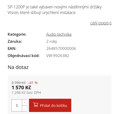
SP-1200P je také vybaven novými nástěnnými držáky
Vision, které slibují urychlení instalace.
celý popis
Kategorie
:
Audio technika
Záruka
:
2 roky
EAN
:
2648570000006
Objednávací kód:
VW-9926382
Na dotaz
2 700 Kč
–41 %
1 570 Kč
1 298 Kč bez DPH
Měrná cena:
Přidat do košíku