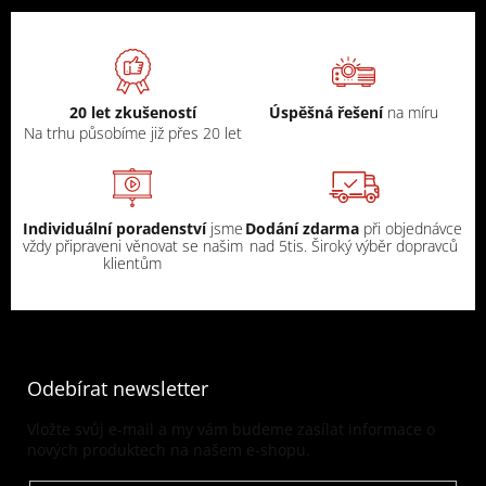
20 let zkušeností
Úspěšná řešení
na míru
Na trhu působíme již přes 20 let
Individuální poradenství
jsme
Dodání zdarma
při objednávce
vždy připraveni věnovat se našim
nad 5tis. Široký výběr dopravců
klientům
Odebírat newsletter
Vložte svůj e-mail a my vám budeme zasílat informace o
nových produktech na našem e-shopu.