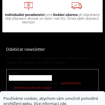
Individuální poradenství
jsme
Dodání zdarma
při objednávce
vždy připraveni věnovat se našim
nad 5tis. Široký výběr dopravců
klientům
Odebírat newsletter
Vložte svůj e-mail a my vám budeme zasílat informace o
nových produktech na našem e-shopu.
E-mail
Vložením e-mailu souhlasíte s
podmínkami
ochrany osobních údajů
Používáme cookies, abychom vám umožnili pohodlné
prohlížení webu. Více informací
zde
.
PŘIHLÁSIT SE