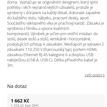
doma. Vyznačuje se originálním designem, který splní
potřeby i těch nejnáročnějších uživatelů, protože je
vyrobený s důrazem na každý detail, dokonale zapadne
do každého stolu, nábytku, pracovní desky, apod.
Součástího výklopného víka je prachový kartáč
.
Zásuvka je
vyrobena z hliníku a vysoce kvalitních
komponentů.
Výrobek je určen pro vnitřní instalaci do
stolů, desek stolů a stolů, vertikálně i horizontálně,
poskytujících přístup k zásuvkám.
Mediaport je vybaven 2
zásuvkami 110-250 V (francouzský typ), portem HDMI,
zásuvkou Ethernet RJ-45 kategorie 6 a dvojitou USB
nabíječkou (USB-A, USB-C). Délka přívodního kabel je
3m.
celý popis
Na dotaz
1 662 Kč
1 374 Kč bez DPH