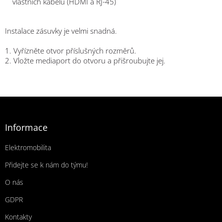
vlastních kabelů (HDMI a RJ-45)
Instalace zásuvky je velmi snadná.
1. Vyřízněte otvor příslušných rozměrů.
2. Vložte mediaport do otvoru a přišroubujte jej.
Zápatí
Informace
Elektromobilita
Přidejte se k nám do týmu!
O nás
GDPR
Kontakty