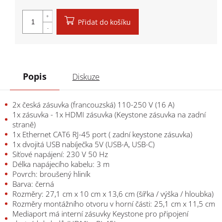
Měrná cena:
Přidat do košíku
Popis
Diskuze
2x česká zásuvka (francouzská) 110-250 V (16 A)
1x zásuvka - 1x HDMI zásuvka (Keystone zásuvka na zadní
straně)
1x Ethernet CAT6 RJ-45 port ( zadní keystone zásuvka)
1x dvojitá USB nabíječka 5V (USB-A, USB-C)
Síťové napájení: 230 V 50 Hz
Délka napájecího kabelu: 3 m
Povrch: broušený hliník
Barva: černá
Rozměry: 27,1 cm x 10 cm x 13,6 cm (šířka / výška / hloubka)
Rozměry montážního otvoru v horní části: 25,1 cm x 11,5 cm
Mediaport má interní zásuvky Keystone pro připojení