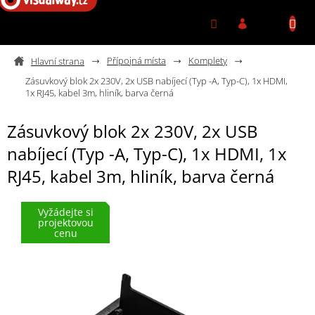
Přejít na obsah
Přípojná místa
Komplety
Zásuvkový blok 2x 230V, 2x USB nabíjecí (Typ -A, Typ-C), 1x HDMI,
1x RJ45, kabel 3m, hliník, barva černá
Zásuvkový blok 2x 230V, 2x USB
nabíjecí (Typ -A, Typ-C), 1x HDMI, 1x
RJ45, kabel 3m, hliník, barva černá
Vyžádejte si
projektovou
cenu