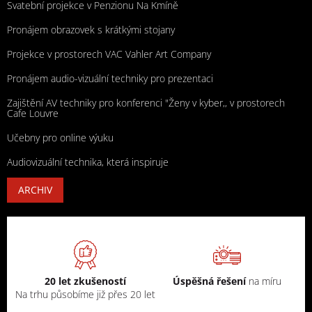
Svatební projekce v Penzionu Na Kmíně
Pronájem obrazovek s krátkými stojany
Projekce v prostorech VAC Vahler Art Company
Pronájem audio-vizuální techniky pro prezentaci
Zajištění AV techniky pro konferenci "Ženy v kyber,, v prostorech
Cafe Louvre
Učebny pro online výuku
Audiovizuální technika, která inspiruje
ARCHIV
20 let zkušeností
Úspěšná řešení
na míru
Na trhu působíme již přes 20 let