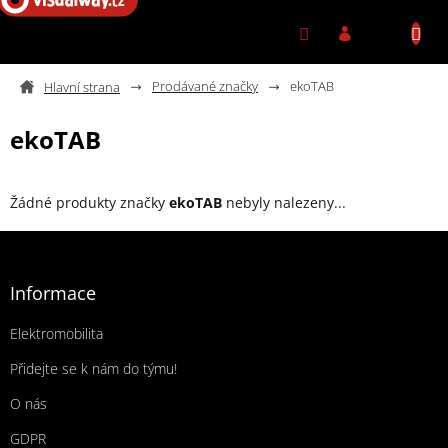
Přejít na obsah
Prodávané značky
ekoTAB
ekoTAB
Žádné produkty značky
ekoTAB
nebyly nalezeny...
Zápatí
Informace
Elektromobilita
Přidejte se k nám do týmu!
O nás
GDPR