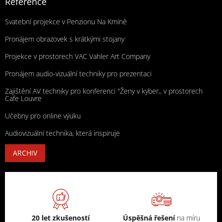
Reference
Svatební projekce v Penzionu Na Kmíně
Pronájem obrazovek s krátkými stojany
Projekce v prostorech VAC Vahler Art Company
Pronájem audio-vizuální techniky pro prezentaci
Zajištění AV techniky pro konferenci "Ženy v kyber,, v prostorech
Cafe Louvre
Učebny pro online výuku
Audiovizuální technika, která inspiruje
ARCHIV
20 let zkušeností
Úspěšná řešení
na míru