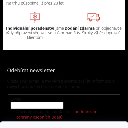
Na trhu působíme již přes 20 let
Individuální poradenství
jsme
Dodání zdarma
při objednávce
vždy připraveni věnovat se našim
nad 5tis. Široký výběr dopravců
klientům
Odebírat newsletter
Vložte svůj e-mail a my vám budeme zasílat informace o
nových produktech na našem e-shopu.
E-mail
Vložením e-mailu souhlasíte s
podmínkami
ochrany osobních údajů