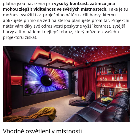
plátna jsou navržena pro
vysoký kontrast, zatímco jiná
mohou zlepšit viditelnost ve světlých místnostech.
Také je tu
možnost využití tzv. proječního nátěru - čili barvy, kterou
aplikujete přímo na zeď na kterou plánujete promítat. Projekční
nátěr vám díky své odrazivosti poskytne vyšší kontrast, sytější
barvy a tím pádem i nejlepší obraz, který můžete z vašeho
projektoru získat.
Vhodné osvětlení v místnosti