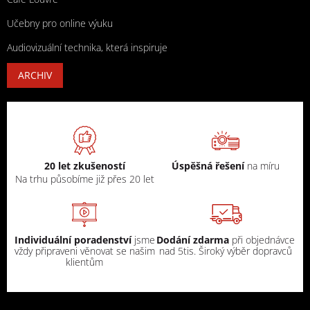
Učebny pro online výuku
Audiovizuální technika, která inspiruje
ARCHIV
20 let zkušeností
Úspěšná řešení
na míru
Na trhu působíme již přes 20 let
Individuální poradenství
jsme
Dodání zdarma
při objednávce
vždy připraveni věnovat se našim
nad 5tis. Široký výběr dopravců
klientům