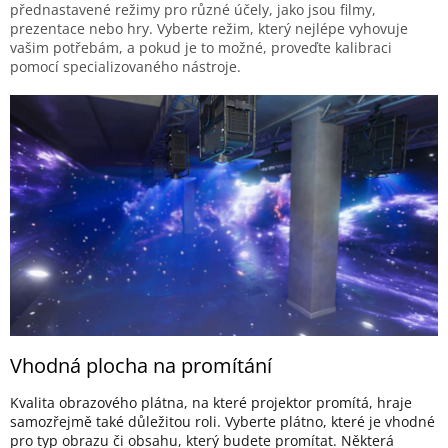
přednastavené režimy pro různé účely, jako jsou filmy,
prezentace nebo hry. Vyberte režim, který nejlépe vyhovuje
vašim potřebám, a pokud je to možné, proveďte kalibraci
pomocí specializovaného nástroje.
Vhodná plocha na promítání
Kvalita obrazového plátna, na které projektor promítá, hraje
samozřejmě také důležitou roli. Vyberte plátno, které je vhodné
pro typ obrazu či obsahu, který budete promítat. Některá