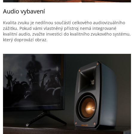
Audio vybavení
Kvalita zvuku je nedílnou součástí celkového audiovizuálního
zážitku. Pokud vámi vlastněný přístroj nemá integrované
kvalitní audio, zvažte investici do kvalitního zvukového systému,
který doprovází obraz.