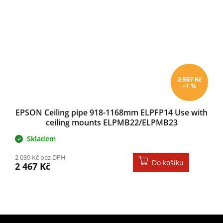
2 507 Kč
–1 %
EPSON Ceiling pipe 918-1168mm ELPFP14 Use with
ceiling mounts ELPMB22/ELPMB23
Skladem
2 039 Kč bez DPH
Do košíku
2 467 Kč
Zápatí