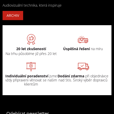
Audiovizuální technika, která inspiruje
ARCHIV
20 let zkušeností
Úspěšná řešení
na míru
Na trhu působíme již přes 20 let
Individuální poradenství
jsme
Dodání zdarma
při objednávce
vždy připraveni věnovat se našim
nad 5tis. Široký výběr dopravců
klientům
Odebírat newsletter