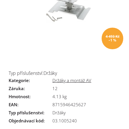
4 493 Kč
–1 %
Typ příslušenství:Držáky
Kategorie
:
Držáky a montáž AV
Záruka
:
12
Hmotnost
:
4.13 kg
EAN
:
8715946425627
Typ příslušenství
:
Držáky
Objednávací kód:
03.1005240