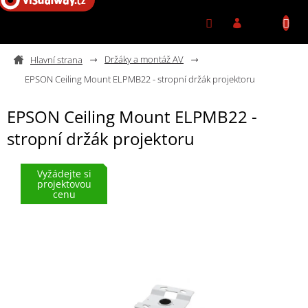
Přejít na obsah
Držáky a montáž AV
EPSON Ceiling Mount ELPMB22 - stropní držák projektoru
EPSON Ceiling Mount ELPMB22 -
stropní držák projektoru
Vyžádejte si
projektovou
cenu