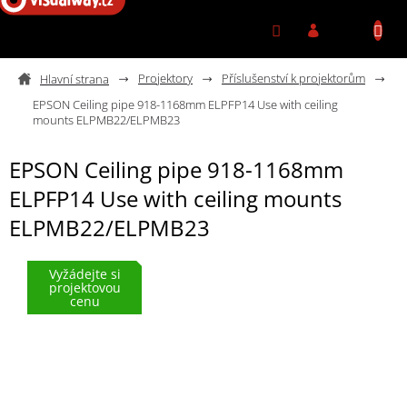
Přejít na obsah
Projektory
Příslušenství k projektorům
EPSON Ceiling pipe 918-1168mm ELPFP14 Use with ceiling
mounts ELPMB22/ELPMB23
EPSON Ceiling pipe 918-1168mm
ELPFP14 Use with ceiling mounts
ELPMB22/ELPMB23
Vyžádejte si
projektovou
cenu