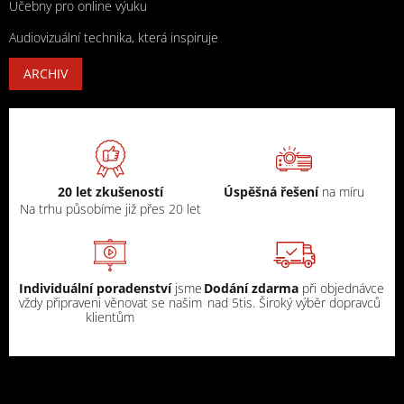
Učebny pro online výuku
Audiovizuální technika, která inspiruje
ARCHIV
20 let zkušeností
Úspěšná řešení
na míru
Na trhu působíme již přes 20 let
Individuální poradenství
jsme
Dodání zdarma
při objednávce
vždy připraveni věnovat se našim
nad 5tis. Široký výběr dopravců
klientům