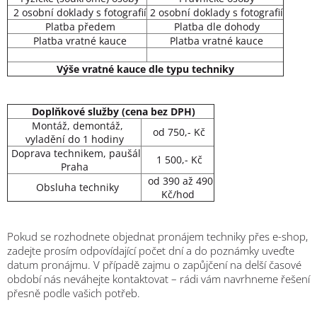
2 osobní doklady s fotografií
2 osobní doklady s fotografií
Platba předem
Platba dle dohody
Platba vratné kauce
Platba vratné kauce
Výše vratné kauce dle typu techniky
Doplňkové služby (cena bez DPH)
Montáž, demontáž,
od 750,- Kč
vyladění do 1 hodiny
Doprava technikem, paušál
1 500,- Kč
Praha
od 390 až 490
Obsluha techniky
Kč/hod
Pokud se rozhodnete objednat pronájem techniky přes e-shop,
zadejte prosím odpovídající počet dní a do poznámky uveďte
datum pronájmu. V případě zajmu o zapůjčení na delší časové
období nás neváhejte kontaktovat –
rádi vám navrhneme řešení
přesně podle vašich potřeb.