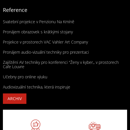
Reference
Svatební projekce v Penzionu Na Kmíně
Pronájem obrazovek s krátkými stojany
Projekce v prostorech VAC Vahler Art Company
Pronájem audio-vizuální techniky pro prezentaci
Zajištění AV techniky pro konferenci "Ženy v kyber,, v prostorech
Cafe Louvre
Učebny pro online výuku
Audiovizuální technika, která inspiruje
ARCHIV