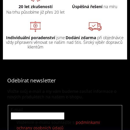
20 let zkušeností
Úspěšná řešení
na míru
Na trhu působíme již přes 20 let
Individuální poradenství
jsme
Dodání zdarma
při objednávce
vždy připraveni věnovat se našim
nad 5tis. Široký výběr dopravců
klientům
Odebírat newsletter
Vložte svůj e-mail a my vám budeme zasílat informace o
nových produktech na našem e-shopu.
E-mail
Vložením e-mailu souhlasíte s
podmínkami
ochrany osobních údajů