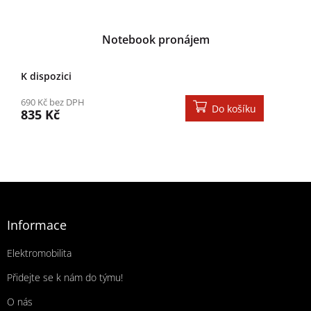
Notebook pronájem
K dispozici
690 Kč bez DPH
Do košíku
835 Kč
Zápatí
Informace
Elektromobilita
Přidejte se k nám do týmu!
O nás