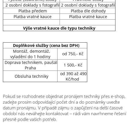
2 osobní doklady s fotografií
2 osobní doklady s fotografií
Platba předem
Platba dle dohody
Platba vratné kauce
Platba vratné kauce
Výše vratné kauce dle typu techniky
Doplňkové služby (cena bez DPH)
Montáž, demontáž,
od 750,- Kč
vyladění do 1 hodiny
Doprava technikem, paušál
1 500,- Kč
Praha
od 390 až 490
Obsluha techniky
Kč/hod
Pokud se rozhodnete objednat pronájem techniky přes e-shop,
zadejte prosím odpovídající počet dní a do poznámky uveďte
datum pronájmu. V případě zájmu o zapůjčení na delší časové
období nás neváhejte kontaktovat –
rádi vám navrhneme řešení
přesně podle vašich potřeb.