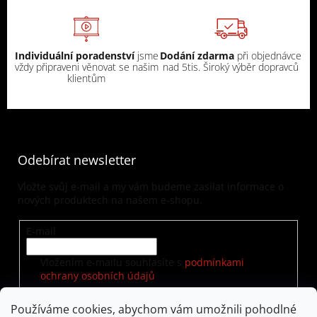
Individuální poradenství
jsme
Dodání zdarma
při objednávce
vždy připraveni věnovat se našim
nad 5tis. Široký výběr dopravců
klientům
Odebírat newsletter
Vložte svůj e-mail a my vám budeme zasílat informace o
nových produktech na našem e-shopu.
E-mail
Vložením e-mailu souhlasíte s
podmínkami
ochrany osobních údajů
Používáme cookies, abychom vám umožnili pohodlné