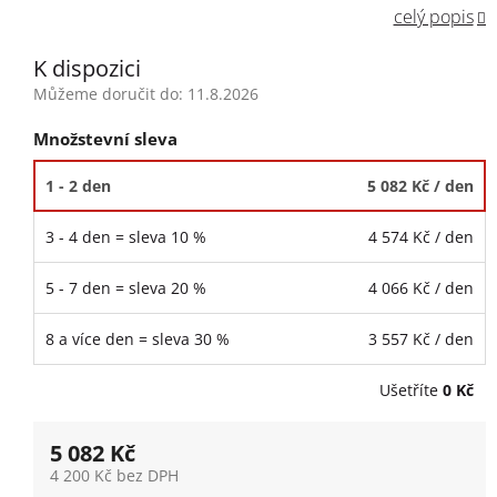
celý popis
K dispozici
Můžeme doručit do:
11.8.2026
Množstevní sleva
1 - 2 den
5 082 Kč
/ den
3 - 4 den = sleva 10 %
4 574 Kč
/ den
5 - 7 den = sleva 20 %
4 066 Kč
/ den
8 a více den = sleva 30 %
3 557 Kč
/ den
Ušetříte
0 Kč
5 082 Kč
4 200 Kč bez DPH
Měrná cena: