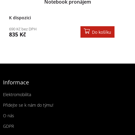
Notebook pronájem
K dispozici
690 Kč bez DPH
Do košíku
835 Kč
Zápatí
Informace
Elektromobilita
Přidejte se k nám do týmu!
O nás
GDPR