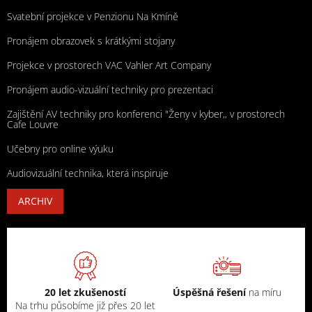
Svatební projekce v Penzionu Na Kmíně
Pronájem obrazovek s krátkými stojany
Projekce v prostorech VAC Vahler Art Company
Pronájem audio-vizuální techniky pro prezentaci
Zajištění AV techniky pro konferenci "Ženy v kyber,, v prostorech
Cafe Louvre
Učebny pro online výuku
Audiovizuální technika, která inspiruje
ARCHIV
20 let zkušeností
Úspěšná řešení
na míru
Na trhu působíme již přes 20 let