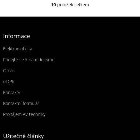
10
položek celkem
Ovládací prvky výpisu
Zápatí
Informace
Elektromobilita
Přidejte se k nám do týmu!
O nás
GDPR
Kontakty
Kontaktní formulář
Pronájem AV techniky
Užitečné články