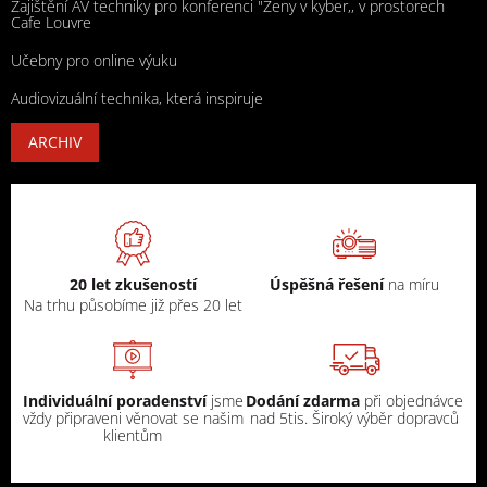
Zajištění AV techniky pro konferenci "Ženy v kyber,, v prostorech
Cafe Louvre
Učebny pro online výuku
Audiovizuální technika, která inspiruje
ARCHIV
20 let zkušeností
Úspěšná řešení
na míru
Na trhu působíme již přes 20 let
Individuální poradenství
jsme
Dodání zdarma
při objednávce
vždy připraveni věnovat se našim
nad 5tis. Široký výběr dopravců
klientům