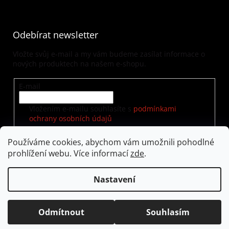
Odebírat newsletter
Vložte svůj e-mail a my vám budeme zasílat informace o
nových produktech na našem e-shopu.
E-mail
Vložením e-mailu souhlasíte s
podmínkami
ochrany osobních údajů
Používáme cookies, abychom vám umožnili pohodlné
prohlížení webu. Více informací
zde
.
PŘIHLÁSIT SE
Nastavení
Vytvořil Shoptet
|
Nakódoval eshopGuru
Odmítnout
Souhlasím
Copyright 2026
visualway.cz
. Všechna práva vyhrazena.
Upravit nastavení cookies