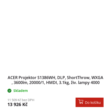
ACER Projektor S1386WH, DLP, ShortThrow, WXGA
, 3600lm, 20000/1, HMDI, 3.1kg, živ. lampy 4000
hod
Skladem
11 509 Kč bez DPH
Do košíku
13 926 Kč