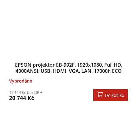
EPSON projektor EB-992F, 1920x1080, Full HD,
4000ANSI, USB, HDMI, VGA, LAN, 17000h ECO
životnost lampy
Vyprodáno
17 144 Kč bez DPH
Do košíku
20 744 Kč