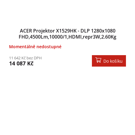
ACER Projektor X1529HK - DLP 1280x1080
FHD,4500Lm,10000/1,HDMI,repr3W,2.60Kg
Momentálně nedostupné
11 642 Kč bez DPH
Do košíku
14 087 Kč