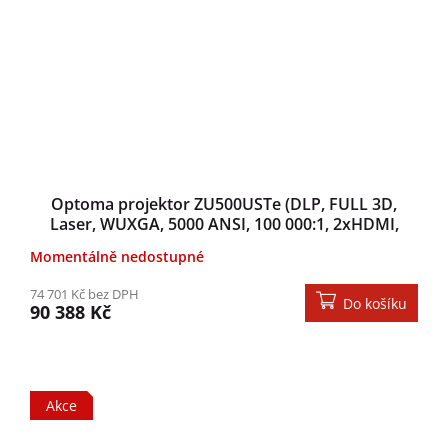
Optoma projektor ZU500USTe (DLP, FULL 3D,
Laser, WUXGA, 5000 ANSI, 100 000:1, 2xHDMI,
VGA, RJ45, RS232, repro 10W)
Momentálně nedostupné
74 701 Kč bez DPH
Do košíku
90 388 Kč
Akce