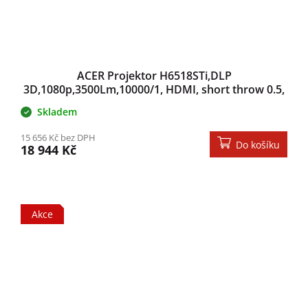
ACER Projektor H6518STi,DLP
3D,1080p,3500Lm,10000/1, HDMI, short throw 0.5,
WiFi, Bag, 2.9Kg,EURO Power EMEA
Skladem
15 656 Kč bez DPH
Do košíku
18 944 Kč
Akce