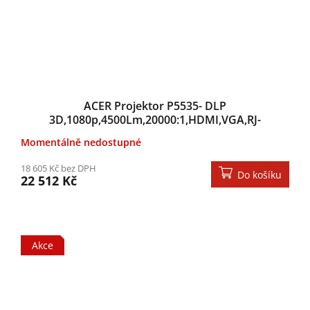
ACER Projektor P5535- DLP
3D,1080p,4500Lm,20000:1,HDMI,VGA,RJ-
45,4500h,repr16W
Momentálně nedostupné
18 605 Kč bez DPH
Do košíku
22 512 Kč
Akce