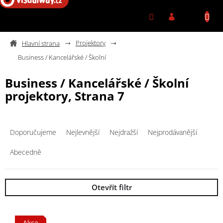
Přejít na obsah
Projektory
Business / Kancelářské / Školní
Business / Kancelářské / Školní
projektory
, Strana 7
Řazení produktů
Doporučujeme
Nejlevnější
Nejdražší
Nejprodávanější
Abecedně
Otevřít filtr
Výpis produktů
Akce