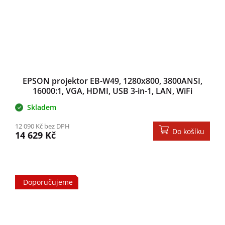
EPSON projektor EB-W49, 1280x800, 3800ANSI,
16000:1, VGA, HDMI, USB 3-in-1, LAN, WiFi
optional, 5W repro
Skladem
12 090 Kč bez DPH
Do košíku
14 629 Kč
Doporučujeme