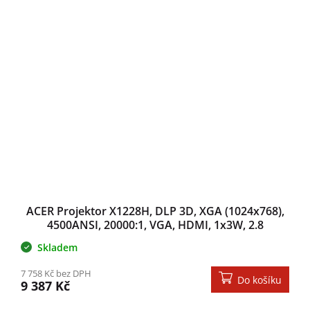
ACER Projektor X1228H, DLP 3D, XGA (1024x768),
4500ANSI, 20000:1, VGA, HDMI, 1x3W, 2.8
kg,ColorBoost 3D, ColorSafe II
Skladem
7 758 Kč bez DPH
Do košíku
9 387 Kč