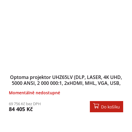
Optoma projektor UHZ65LV (DLP, LASER, 4K UHD,
5000 ANSI, 2 000 000:1, 2xHDMI, MHL, VGA, USB,
2x4W repro)
Momentálně nedostupné
69 756 Kč bez DPH
Do košíku
84 405 Kč