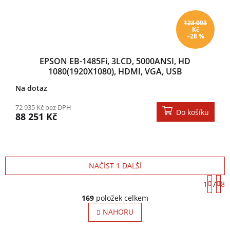
123 093
Kč
–28 %
EPSON EB-1485Fi, 3LCD, 5000ANSI, HD
1080(1920X1080), HDMI, VGA, USB
Na dotaz
72 935 Kč bez DPH
Do košíku
88 251 Kč
NAČÍST 1 DALŠÍ
S
1
7
8
Ovládací prvky výpisu
169
položek celkem
NAHORU