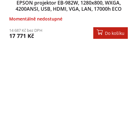
EPSON projektor EB-982W, 1280x800, WXGA,
4200ANSI, USB, HDMI, VGA, LAN, 17000h ECO
životnost lampy, Záruka 5 let
Momentálně nedostupné
14 687 Kč bez DPH
Do košíku
17 771 Kč