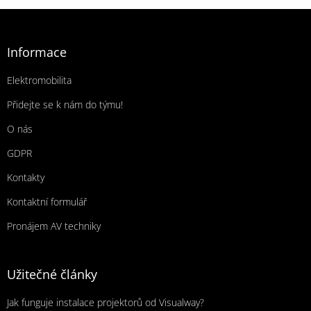
Zápatí
Informace
Elektromobilita
Přidejte se k nám do týmu!
O nás
GDPR
Kontakty
Kontaktní formulář
Pronájem AV techniky
Užitečné články
Jak funguje instalace projektorů od Visualway?