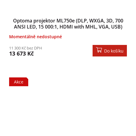
Optoma projektor ML750e (DLP, WXGA, 3D, 700
ANSI LED, 15 000:1, HDMI with MHL, VGA, USB)
Momentálně nedostupné
11 300 Kč bez DPH
Do košíku
13 673 Kč
Akce