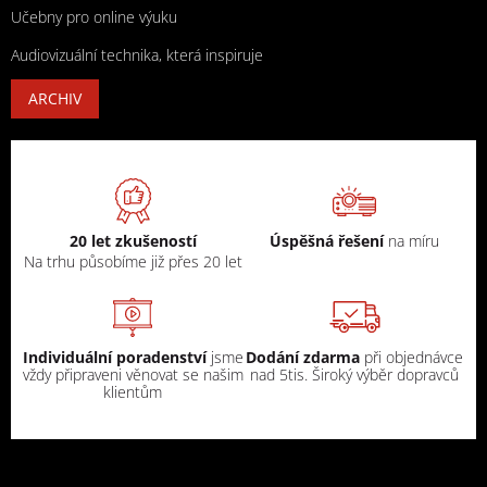
Učebny pro online výuku
Audiovizuální technika, která inspiruje
ARCHIV
20 let zkušeností
Úspěšná řešení
na míru
Na trhu působíme již přes 20 let
Individuální poradenství
jsme
Dodání zdarma
při objednávce
vždy připraveni věnovat se našim
nad 5tis. Široký výběr dopravců
klientům