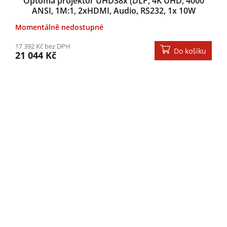
Optoma projektor UHD38x (DLP, 4K UHD, 4000
ANSI, 1M:1, 2xHDMI, Audio, RS232, 1x 10W
speakers)
Momentálně nedostupné
17 392 Kč bez DPH
Do košíku
21 044 Kč